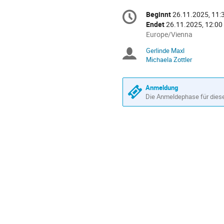
Konferenzinformatio
Beginnt
26.11.2025, 11:
Datum/Zeit
Endet
26.11.2025, 12:00
Alle
Europe/Vienna
Zeiten
Gerlinde Maxl
Sitzungsleiter
in
Michaela Zottler
Europe/Vienna
Anmeldung
Die Anmeldephase für diese 