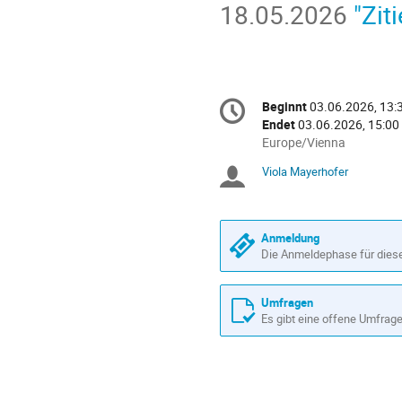
18.05.2026
"Zit
Konferenzinformatio
Beginnt
03.06.2026, 13:
Datum/Zeit
Endet
03.06.2026, 15:00
Alle
Europe/Vienna
Zeiten
Viola Mayerhofer
Sitzungsleiter
in
Europe/Vienna
Anmeldung
Die Anmeldephase für diese 
Umfragen
Es gibt eine offene Umfrag