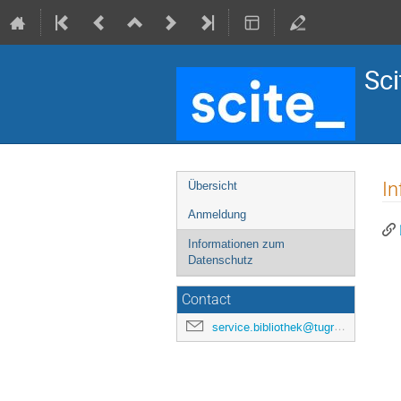
Sci
Veranstaltungsmenü
I
Übersicht
Anmeldung
Informationen zum
Datenschutz
Contact
service.bibliothek@tugraz.at