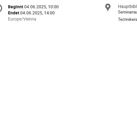
nferenzinformationen
Hauptbibl
Ort
Beginnt
04.06.2025, 10:00
Datum/Zeit
Seminarra
Endet
04.06.2025, 14:00
Alle
Europe/Vienna
Technikers
Zeiten
in
Europe/Vienna